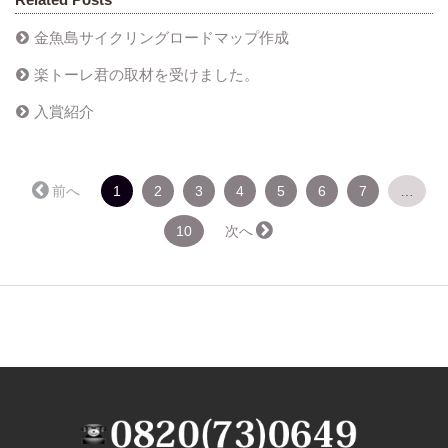
金魚島サイクリングロードマップ作成
楽トーレ君の取材を受けました。
入賞紹介
（こ
← 前へ
1
2
3
4
5
6
7
…
の
ペ
10
次へ →
ー
ジ）